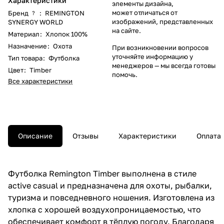
Характеристики
элементы дизайна,
может отличаться от
Бренд
:
REMINGTON
?
изображений, представленных
SYNERGY WORLD
на сайте.
Материал
:
Хлопок 100%
Назначение
:
Охота
При возникновении вопросов
уточняйте информацию у
Тип товара
:
Футболка
менеджеров
— мы всегда готовы
Цвет
:
Timber
помочь.
Все характеристики
Описание
Отзывы
Характеристики
Оплата
Футболка Remington Timber выполнена в стиле
active casual и предназначена для охоты, рыбалки,
туризма и повседневного ношения. Изготовлена из
хлопка с хорошей воздухопроницаемостью, что
обеспечивает комфорт в тёплую погоду. Благодаря