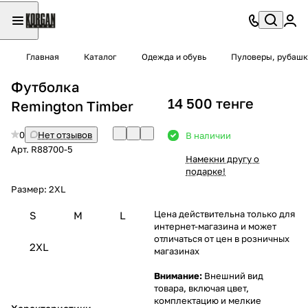
Главная
Каталог
Одежда и обувь
Пуловеры, рубашк
Футболка
14 500 тенге
Remington Timber
0
Нет отзывов
В наличии
Арт.
R88700-5
Намекни другу о
подарке!
Размер:
2XL
Цена действительна только для
S
M
L
интернет-магазина и может
отличаться от цен в розничных
2XL
магазинах
Внимание:
Внешний вид
товара, включая цвет,
комплектацию и мелкие