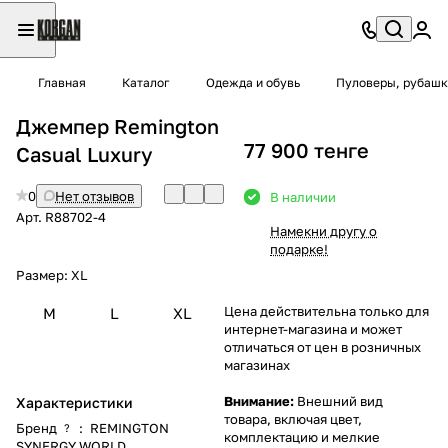
Главная
Каталог
Одежда и обувь
Пуловеры, рубашк
Джемпер Remington
77 900 тенге
Casual Luxury
0
Нет отзывов
В наличии
Арт.
R88702-4
Намекни другу о
подарке!
Размер:
XL
Цена действительна только для
M
L
XL
интернет-магазина и может
отличаться от цен в розничных
магазинах
Внимание:
Внешний вид
Характеристики
товара, включая цвет,
Бренд
:
REMINGTON
?
комплектацию и мелкие
SYNERGY WORLD