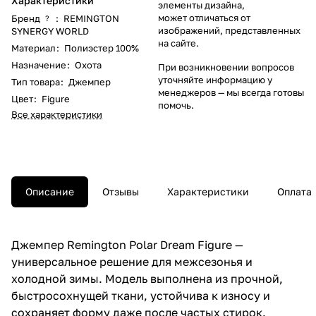
Характеристики
элементы дизайна,
может отличаться от
Бренд
:
REMINGTON
?
изображений, представленных
SYNERGY WORLD
на сайте.
Материал
:
Полиэстер 100%
Назначение
:
Охота
При возникновении вопросов
уточняйте информацию у
Тип товара
:
Джемпер
менеджеров
— мы всегда готовы
Цвет
:
Figure
помочь.
Все характеристики
Описание
Отзывы
Характеристики
Оплата
Джемпер Remington Polar Dream Figure —
универсальное решение для межсезонья и
холодной зимы. Модель выполнена из прочной,
быстросохнущей ткани, устойчива к износу и
сохраняет форму даже после частых стирок.