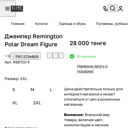
Главная
Каталог
Одежда и обувь
Пуловеры, рубашк
Джемпер Remington
28 000 тенге
Polar Dream Figure
0
Нет отзывов
В наличии
Арт.
R88713-5
Намекни другу о
подарке!
Размер:
2XL
Цена действительна только для
S
M
L
интернет-магазина и может
отличаться от цен в розничных
XL
2XL
магазинах
Внимание:
Внешний вид
товара, включая цвет,
комплектацию и мелкие