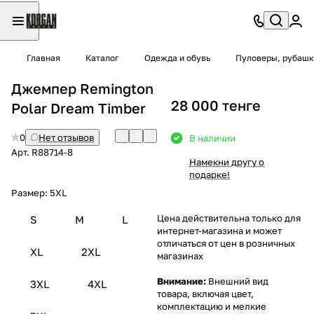
Главная
Каталог
Одежда и обувь
Пуловеры, рубашк
Джемпер Remington
28 000 тенге
Polar Dream Timber
0
Нет отзывов
В наличии
Арт.
R88714-8
Намекни другу о
подарке!
Размер:
5XL
Цена действительна только для
S
M
L
интернет-магазина и может
отличаться от цен в розничных
XL
2XL
магазинах
Внимание:
Внешний вид
3XL
4XL
товара, включая цвет,
комплектацию и мелкие