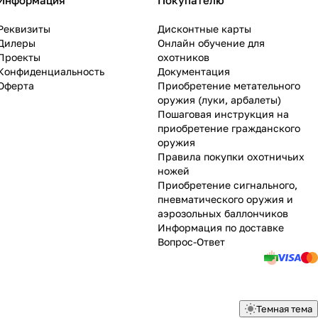
Информация
Покупателю
Реквизиты
Дисконтные карты
Дилеры
Онлайн обучение для
Проекты
охотников
Конфиденциальность
Документация
Оферта
Приобретение метательного
оружия (луки, арбалеты)
Пошаговая инструкция на
приобретение гражданского
оружия
Правила покупки охотничьих
ножей
Приобретение сигнального,
пневматического оружия и
аэрозольных баллончиков
Информация по доставке
Вопрос-Ответ
Темная тема