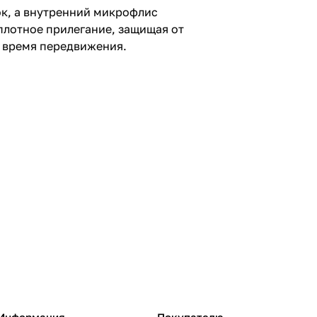
ок, а внутренний микрофлис
плотное прилегание, защищая от
 время передвижения.