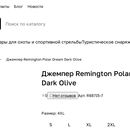
такты
Блог
Новости
ары для охоты и спортивной стрельбы
Туристическое снаря
Джемпер Remington Polar Dream Dark Olive
Джемпер Remington Pola
Dark Olive
0
Нет отзывов
Арт.
R88715-7
Размер:
4XL
S
L
XL
2XL