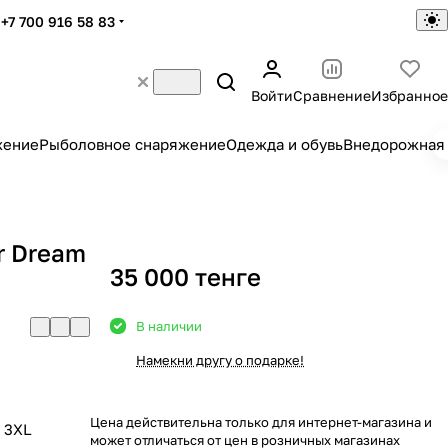
+7 700 916 58 83
Войти
Сравнение
Избранное
жение
Рыболовное снаряжение
Одежда и обувь
Внедорожная 
r Dream
35 000 тенге
В наличии
Намекни другу о подарке!
Цена действительна только для интернет-магазина и
3XL
может отличаться от цен в розничных магазинах