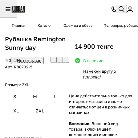
Главная
Каталог
Одежда и обувь
Пуловеры, рубашк
Рубашка Remington
14 900 тенге
Sunny day
0
Нет отзывов
В наличии
Арт.
R88732-5
Намекни другу о
подарке!
Размер:
2XL
Цена действительна только для
S
M
L
интернет-магазина и может
отличаться от цен в розничных
XL
2XL
магазинах
Внимание:
Внешний вид
товара, включая цвет,
комплектацию и мелкие