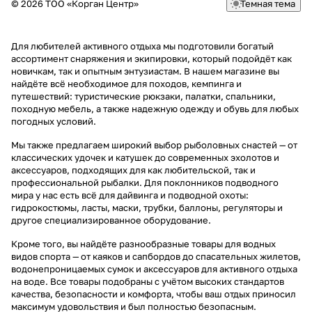
© 2026 ТОО «Корган Центр»
Темная тема
Для любителей активного отдыха мы подготовили богатый
ассортимент снаряжения и экипировки, который подойдёт как
новичкам, так и опытным энтузиастам. В нашем магазине вы
найдёте всё необходимое для походов, кемпинга и
путешествий: туристические рюкзаки, палатки, спальники,
походную мебель, а также надежную одежду и обувь для любых
погодных условий.
Мы также предлагаем широкий выбор рыболовных снастей — от
классических удочек и катушек до современных эхолотов и
аксессуаров, подходящих для как любительской, так и
профессиональной рыбалки. Для поклонников подводного
мира у нас есть всё для дайвинга и подводной охоты:
гидрокостюмы, ласты, маски, трубки, баллоны, регуляторы и
другое специализированное оборудование.
Кроме того, вы найдёте разнообразные товары для водных
видов спорта — от каяков и сапбордов до спасательных жилетов,
водонепроницаемых сумок и аксессуаров для активного отдыха
на воде. Все товары подобраны с учётом высоких стандартов
качества, безопасности и комфорта, чтобы ваш отдых приносил
максимум удовольствия и был полностью безопасным.