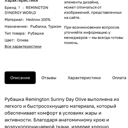
Характеристики
элементы дизайна,
может отличаться от
Бренд
:
REMINGTON
?
изображений, представленных
SYNERGY WORLD
на сайте.
Материал
:
Нейлон 100%
Назначение
:
Рыбалка
,
Туризм
При возникновении вопросов
уточняйте информацию у
Тип товара
:
Рубашка
менеджеров
— мы всегда готовы
Цвет
:
Олива
помочь.
Все характеристики
Описание
Отзывы
Характеристики
Оплата
Рубашка Remington Sunny Day Olive выполнена из
легкого и быстросохнущего материала, который
обеспечивает комфорт в условиях жары и
активности. Благодаря анатомичному крою и
воздухопроницаемой ткани, изделие хорошо