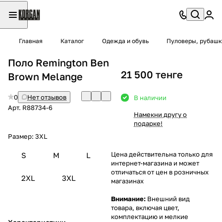
Главная
Каталог
Одежда и обувь
Пуловеры, рубашк
Поло Remington Ben
21 500 тенге
Brown Melange
0
Нет отзывов
В наличии
Арт.
R88734-6
Намекни другу о
подарке!
Размер:
3XL
Цена действительна только для
S
M
L
интернет-магазина и может
отличаться от цен в розничных
2XL
3XL
магазинах
Внимание:
Внешний вид
товара, включая цвет,
комплектацию и мелкие