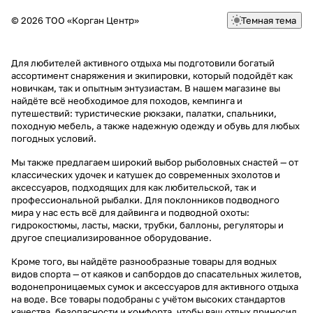
© 2026 ТОО «Корган Центр»
Темная тема
Для любителей активного отдыха мы подготовили богатый
ассортимент снаряжения и экипировки, который подойдёт как
новичкам, так и опытным энтузиастам. В нашем магазине вы
найдёте всё необходимое для походов, кемпинга и
путешествий: туристические рюкзаки, палатки, спальники,
походную мебель, а также надежную одежду и обувь для любых
погодных условий.
Мы также предлагаем широкий выбор рыболовных снастей — от
классических удочек и катушек до современных эхолотов и
аксессуаров, подходящих для как любительской, так и
профессиональной рыбалки. Для поклонников подводного
мира у нас есть всё для дайвинга и подводной охоты:
гидрокостюмы, ласты, маски, трубки, баллоны, регуляторы и
другое специализированное оборудование.
Кроме того, вы найдёте разнообразные товары для водных
видов спорта — от каяков и сапбордов до спасательных жилетов,
водонепроницаемых сумок и аксессуаров для активного отдыха
на воде. Все товары подобраны с учётом высоких стандартов
качества, безопасности и комфорта, чтобы ваш отдых приносил