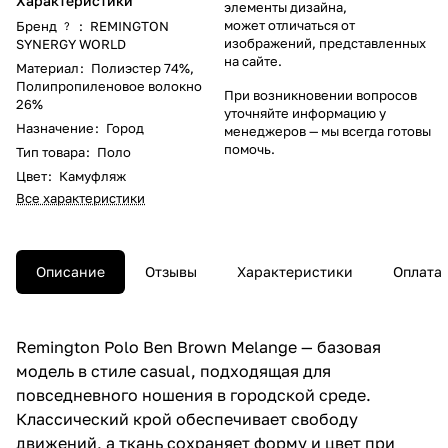
Характеристики
элементы дизайна,
может отличаться от
Бренд
:
REMINGTON
?
изображений, представленных
SYNERGY WORLD
на сайте.
Материал
:
Полиэстер 74%
,
Полипропиленовое волокно
При возникновении вопросов
26%
уточняйте информацию у
Назначение
:
Город
менеджеров
— мы всегда готовы
помочь.
Тип товара
:
Поло
Цвет
:
Камуфляж
Все характеристики
Описание
Отзывы
Характеристики
Оплата
Remington Polo Ben Brown Melange — базовая
модель в стиле casual, подходящая для
повседневного ношения в городской среде.
Классический крой обеспечивает свободу
движений, а ткань сохраняет форму и цвет при