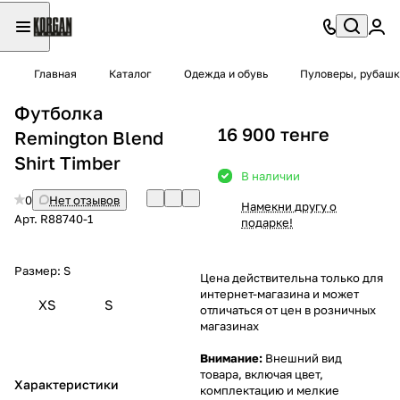
Главная
Каталог
Одежда и обувь
Пуловеры, рубашк
Футболка
16 900 тенге
Remington Blend
Shirt Timber
В наличии
0
Нет отзывов
Намекни другу о
Арт.
R88740-1
подарке!
Размер:
S
Цена действительна только для
интернет-магазина и может
XS
S
отличаться от цен в розничных
магазинах
Внимание:
Внешний вид
товара, включая цвет,
Характеристики
комплектацию и мелкие