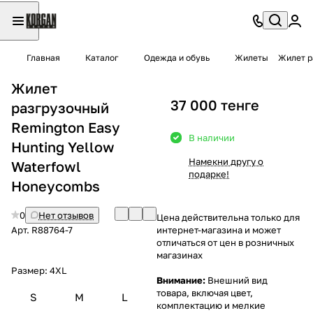
Главная
Каталог
Одежда и обувь
Жилеты
Жилет р
Жилет
37 000 тенге
разгрузочный
Remington Easy
В наличии
Hunting Yellow
Намекни другу о
Waterfowl
подарке!
Honeycombs
0
Нет отзывов
Цена действительна только для
Арт.
R88764-7
интернет-магазина и может
отличаться от цен в розничных
магазинах
Размер:
4XL
Внимание:
Внешний вид
товара, включая цвет,
S
M
L
комплектацию и мелкие