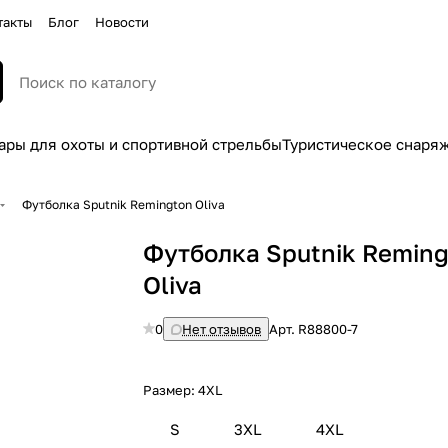
такты
Блог
Новости
ары для охоты и спортивной стрельбы
Туристическое снаря
Футболка Sputnik Remington Oliva
Футболка Sputnik Remin
Oliva
0
Нет отзывов
Арт.
R88800-7
Размер:
4XL
S
3XL
4XL