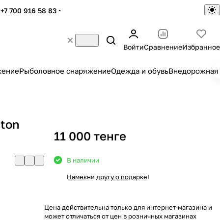
+7 700 916 58 83
Войти
Сравнение
Избранное
жение
Рыболовное снаряжение
Одежда и обувь
Внедорожная 
gton
11 000 тенге
В наличии
Намекни другу о подарке!
Цена действительна только для интернет-магазина и
может отличаться от цен в розничных магазинах