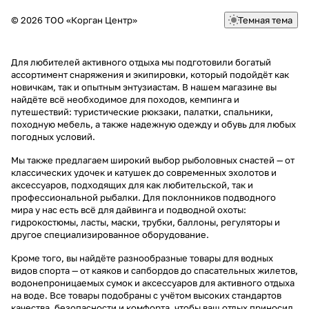
© 2026 ТОО «Корган Центр»
Темная тема
Для любителей активного отдыха мы подготовили богатый
ассортимент снаряжения и экипировки, который подойдёт как
новичкам, так и опытным энтузиастам. В нашем магазине вы
найдёте всё необходимое для походов, кемпинга и
путешествий: туристические рюкзаки, палатки, спальники,
походную мебель, а также надежную одежду и обувь для любых
погодных условий.
Мы также предлагаем широкий выбор рыболовных снастей — от
классических удочек и катушек до современных эхолотов и
аксессуаров, подходящих для как любительской, так и
профессиональной рыбалки. Для поклонников подводного
мира у нас есть всё для дайвинга и подводной охоты:
гидрокостюмы, ласты, маски, трубки, баллоны, регуляторы и
другое специализированное оборудование.
Кроме того, вы найдёте разнообразные товары для водных
видов спорта — от каяков и сапбордов до спасательных жилетов,
водонепроницаемых сумок и аксессуаров для активного отдыха
на воде. Все товары подобраны с учётом высоких стандартов
качества, безопасности и комфорта, чтобы ваш отдых приносил