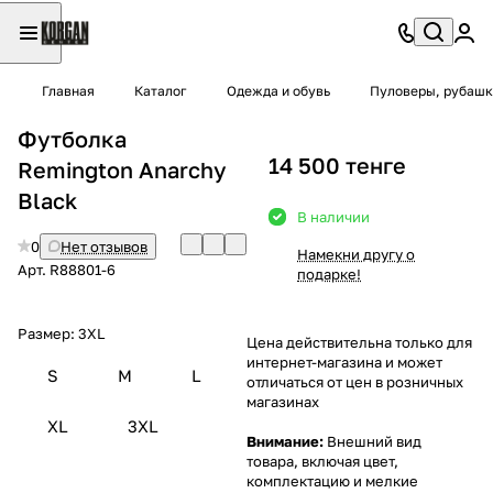
Главная
Каталог
Одежда и обувь
Пуловеры, рубашк
Футболка
14 500 тенге
Remington Аnarchy
Black
В наличии
0
Нет отзывов
Намекни другу о
Арт.
R88801-6
подарке!
Размер:
3XL
Цена действительна только для
интернет-магазина и может
S
M
L
отличаться от цен в розничных
магазинах
XL
3XL
Внимание:
Внешний вид
товара, включая цвет,
комплектацию и мелкие