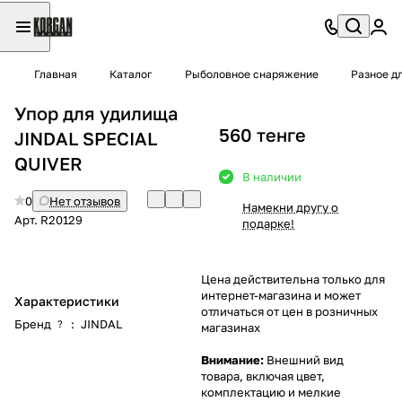
Главная
Каталог
Рыболовное снаряжение
Разное д
Упор для удилища
560 тенге
JINDAL SPECIAL
QUIVER
В наличии
0
Нет отзывов
Намекни другу о
Арт.
R20129
подарке!
Цена действительна только для
интернет-магазина и может
Характеристики
отличаться от цен в розничных
Бренд
:
JINDAL
?
магазинах
Внимание:
Внешний вид
товара, включая цвет,
комплектацию и мелкие