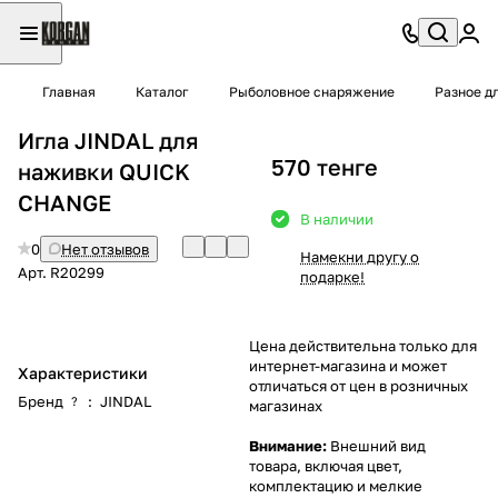
Главная
Каталог
Рыболовное снаряжение
Разное д
Игла JINDAL для
570 тенге
наживки QUICK
CHANGE
В наличии
0
Нет отзывов
Намекни другу о
Арт.
R20299
подарке!
Цена действительна только для
интернет-магазина и может
Характеристики
отличаться от цен в розничных
Бренд
:
JINDAL
?
магазинах
Внимание:
Внешний вид
товара, включая цвет,
комплектацию и мелкие