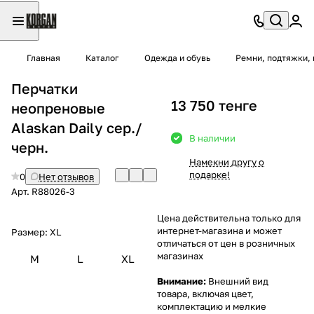
Главная
Каталог
Одежда и обувь
Ремни, подтяжки, 
Перчатки
13 750 тенге
неопреновые
Alaskan Daily сер./
В наличии
черн.
Намекни другу о
подарке!
0
Нет отзывов
Арт.
R88026-3
Цена действительна только для
интернет-магазина и может
Размер:
XL
отличаться от цен в розничных
магазинах
M
L
XL
Внимание:
Внешний вид
товара, включая цвет,
комплектацию и мелкие