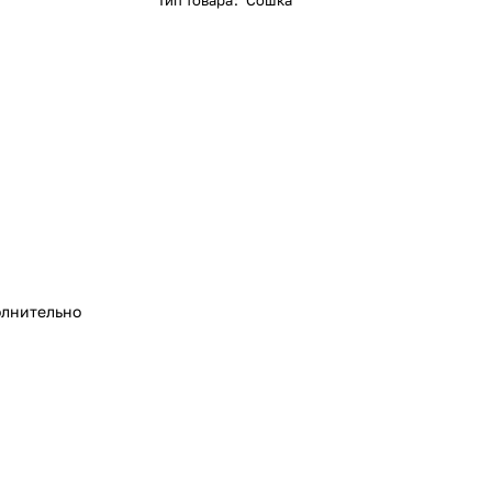
Тип товара
:
Сошка
лнительно