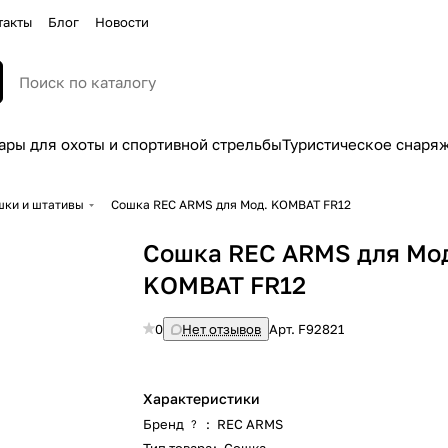
такты
Блог
Новости
ары для охоты и спортивной стрельбы
Туристическое снаря
шки и штативы
Сошка REC ARMS для Moд. KOMBAT FR12
Сошка REC ARMS для Mo
KOMBAT FR12
0
Нет отзывов
Арт.
F92821
Характеристики
Бренд
:
REC ARMS
?