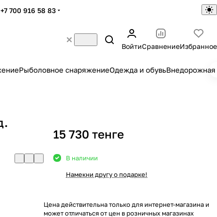
+7 700 916 58 83
Войти
Сравнение
Избранное
жение
Рыболовное снаряжение
Одежда и обувь
Внедорожная 
д.
15 730 тенге
В наличии
Намекни другу о подарке!
Цена действительна только для интернет-магазина и
может отличаться от цен в розничных магазинах