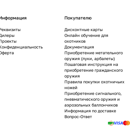
Информация
Покупателю
Реквизиты
Дисконтные карты
Дилеры
Онлайн обучение для
Проекты
охотников
Конфиденциальность
Документация
Оферта
Приобретение метательного
оружия (луки, арбалеты)
Пошаговая инструкция на
приобретение гражданского
оружия
Правила покупки охотничьих
ножей
Приобретение сигнального,
пневматического оружия и
аэрозольных баллончиков
Информация по доставке
Вопрос-Ответ