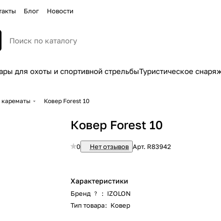
такты
Блог
Новости
ары для охоты и спортивной стрельбы
Туристическое снаря
и карематы
Ковер Forest 10
Ковер Forest 10
0
Нет отзывов
Арт.
R83942
Характеристики
Бренд
:
IZOLON
?
Тип товара
:
Ковер