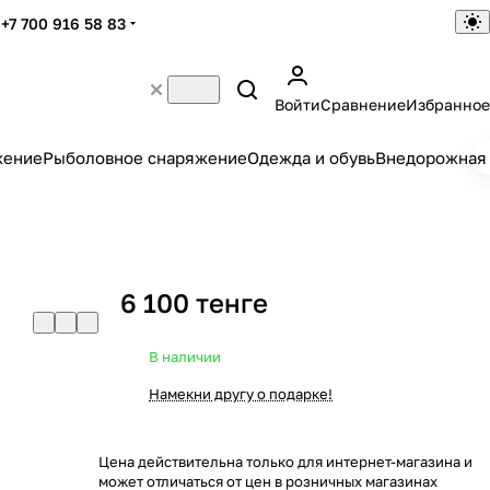
+7 700 916 58 83
Войти
Сравнение
Избранное
жение
Рыболовное снаряжение
Одежда и обувь
Внедорожная 
6 100 тенге
В наличии
Намекни другу о подарке!
Цена действительна только для интернет-магазина и
может отличаться от цен в розничных магазинах