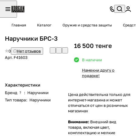
Главная
Каталог
Оружие и средства защиты
Средст
Наручники БРС-3
16 500 тенге
0
Нет отзывов
Арт.
F41603
В наличии
Намекни другу о
подарке!
Характеристики
Бренд
:
Наручники
?
Цена действительна только для
Тип товара
:
Наручники
интернет-магазина и может
отличаться от цен в розничных
магазинах
Внимание:
Внешний вид
товара, включая цвет,
комплектацию и мелкие