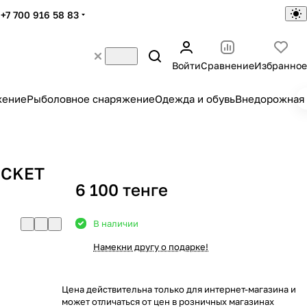
+7 700 916 58 83
Войти
Сравнение
Избранное
жение
Рыболовное снаряжение
Одежда и обувь
Внедорожная 
OCKET
6 100 тенге
В наличии
Намекни другу о подарке!
Цена действительна только для интернет-магазина и
может отличаться от цен в розничных магазинах