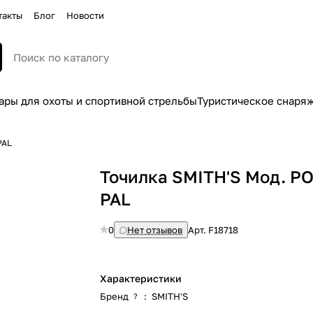
такты
Блог
Новости
ары для охоты и спортивной стрельбы
Туристическое снаря
PAL
Точилка SMITH'S Мод. P
PAL
0
Нет отзывов
Арт.
F18718
Характеристики
Бренд
:
SMITH'S
?