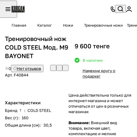
Главная
Каталог
Ножи
Тренировочные ножи
Трен
Тренировочный нож
9 600 тенге
COLD STEEL Мод. M9
BAYONET
В наличии
0
Нет отзывов
Намекни другу о
Арт.
F40844
подарке!
Цена действительна только для
интернет-магазина и может
Характеристики
отличаться от цен в розничных
Бренд
:
COLD STEEL
?
магазинах
Вес (г)
:
160
Внимание:
Внешний вид
Общая длина (см)
:
30,5
товара, включая цвет,
комплектацию и мелкие