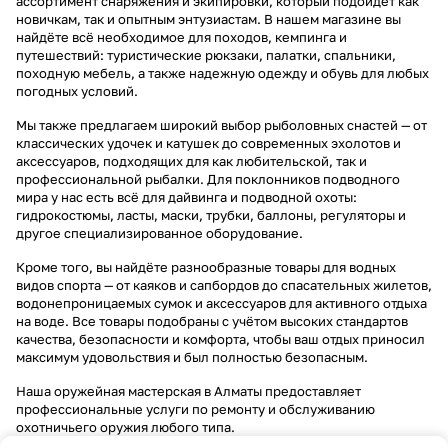
ассортимент снаряжения и экипировки, который подойдёт как
новичкам, так и опытным энтузиастам. В нашем магазине вы
найдёте всё необходимое для походов, кемпинга и
путешествий: туристические рюкзаки, палатки, спальники,
походную мебель, а также надежную одежду и обувь для любых
погодных условий.
Мы также предлагаем широкий выбор рыболовных снастей — от
классических удочек и катушек до современных эхолотов и
аксессуаров, подходящих для как любительской, так и
профессиональной рыбалки. Для поклонников подводного
мира у нас есть всё для дайвинга и подводной охоты:
гидрокостюмы, ласты, маски, трубки, баллоны, регуляторы и
другое специализированное оборудование.
Кроме того, вы найдёте разнообразные товары для водных
видов спорта — от каяков и сапбордов до спасательных жилетов,
водонепроницаемых сумок и аксессуаров для активного отдыха
на воде. Все товары подобраны с учётом высоких стандартов
качества, безопасности и комфорта, чтобы ваш отдых приносил
максимум удовольствия и был полностью безопасным.
Наша оружейная мастерская в Алматы предоставляет
профессиональные услуги по ремонту и обслуживанию
охотничьего оружия любого типа.