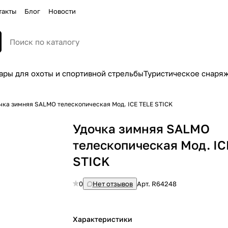
такты
Блог
Новости
ары для охоты и спортивной стрельбы
Туристическое снаря
чка зимняя SALMO телескопическая Мод. ICE TELE STICK
Удочка зимняя SALMO
телескопическая Мод. IC
STICK
0
Нет отзывов
Арт.
R64248
Характеристики