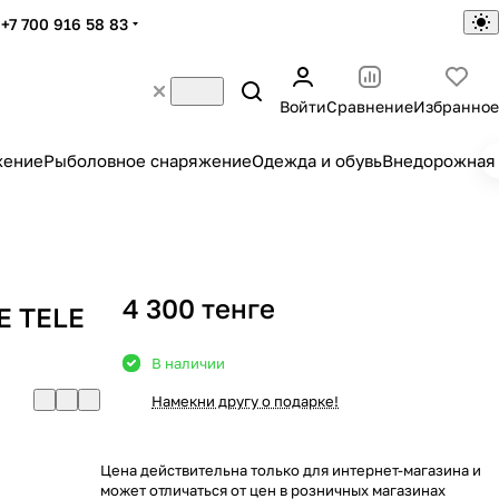
+7 700 916 58 83
Войти
Сравнение
Избранное
жение
Рыболовное снаряжение
Одежда и обувь
Внедорожная 
4 300 тенге
E TELE
В наличии
Намекни другу о подарке!
Цена действительна только для интернет-магазина и
может отличаться от цен в розничных магазинах