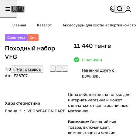
Главная
Каталог
Аксессуары для охоты и спортивной ст
Советуем
Хит
11 440 тенге
Походный набор
VFG
В наличии
0
Нет отзывов
Намекни другу о
Арт.
F36707
подарке!
Цена действительна только для
интернет-магазина и может
Характеристики
отличаться от цен в розничных
Бренд
:
VFG WEAPON CARE
магазинах
?
Внимание:
Внешний вид
товара, включая цвет,
комплектацию и мелкие