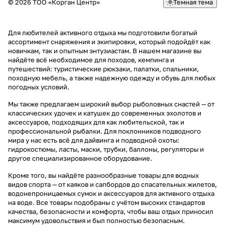
© 2026 ТОО «Корган Центр»
Темная тема
Для любителей активного отдыха мы подготовили богатый
ассортимент снаряжения и экипировки, который подойдёт как
новичкам, так и опытным энтузиастам. В нашем магазине вы
найдёте всё необходимое для походов, кемпинга и
путешествий: туристические рюкзаки, палатки, спальники,
походную мебель, а также надежную одежду и обувь для любых
погодных условий.
Мы также предлагаем широкий выбор рыболовных снастей — от
классических удочек и катушек до современных эхолотов и
аксессуаров, подходящих для как любительской, так и
профессиональной рыбалки. Для поклонников подводного
мира у нас есть всё для дайвинга и подводной охоты:
гидрокостюмы, ласты, маски, трубки, баллоны, регуляторы и
другое специализированное оборудование.
Кроме того, вы найдёте разнообразные товары для водных
видов спорта — от каяков и сапбордов до спасательных жилетов,
водонепроницаемых сумок и аксессуаров для активного отдыха
на воде. Все товары подобраны с учётом высоких стандартов
качества, безопасности и комфорта, чтобы ваш отдых приносил
максимум удовольствия и был полностью безопасным.