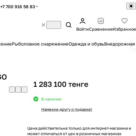
+7 700 916 58 83
Войти
Сравнение
Избранное
жение
Рыболовное снаряжение
Одежда и обувь
Внедорожная 
GO
1 283 100 тенге
В наличии
Намекни другу о подарке!
Цена действительна только для интернет-магазина и
может отличаться от цен в розничных магазинах