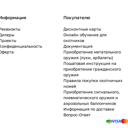
Информация
Покупателю
Реквизиты
Дисконтные карты
Дилеры
Онлайн обучение для
Проекты
охотников
Конфиденциальность
Документация
Оферта
Приобретение метательного
оружия (луки, арбалеты)
Пошаговая инструкция на
приобретение гражданского
оружия
Правила покупки охотничьих
ножей
Приобретение сигнального,
пневматического оружия и
аэрозольных баллончиков
Информация по доставке
Вопрос-Ответ