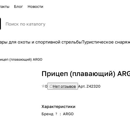
такты
Блог
Новости
ары для охоты и спортивной стрельбы
Туристическое снаря
ицеп (плавающий) ARGO
Прицеп (плавающий) AR
0
Нет отзывов
Арт.
Z42320
Характеристики
Бренд
:
ARGO
?