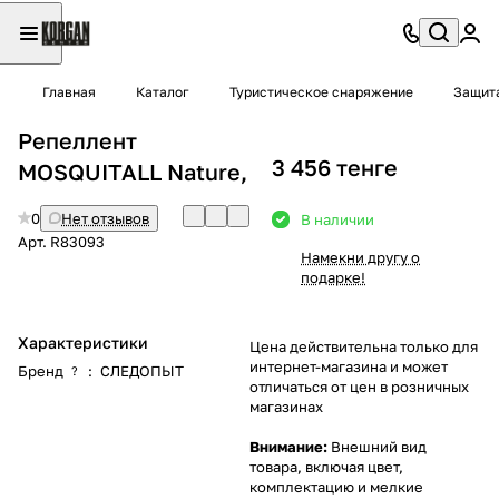
Главная
Каталог
Туристическое снаряжение
Защит
Репеллент
3 456 тенге
MOSQUITALL Nature,
0
Нет отзывов
В наличии
Арт.
R83093
Намекни другу о
подарке!
Характеристики
Цена действительна только для
интернет-магазина и может
Бренд
:
СЛЕДОПЫТ
?
отличаться от цен в розничных
магазинах
Внимание:
Внешний вид
товара, включая цвет,
комплектацию и мелкие