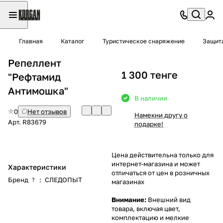
Главная
Каталог
Туристическое снаряжение
Защит
Репеллент
1 300 тенге
"Рефтамид
Антимошка"
В наличии
0
Нет отзывов
Намекни другу о
Арт.
R83679
подарке!
Цена действительна только для
интернет-магазина и может
Характеристики
отличаться от цен в розничных
Бренд
:
СЛЕДОПЫТ
?
магазинах
Внимание:
Внешний вид
товара, включая цвет,
комплектацию и мелкие