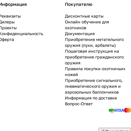
Информация
Покупателю
Реквизиты
Дисконтные карты
Дилеры
Онлайн обучение для
Проекты
охотников
Конфиденциальность
Документация
Оферта
Приобретение метательного
оружия (луки, арбалеты)
Пошаговая инструкция на
приобретение гражданского
оружия
Правила покупки охотничьих
ножей
Приобретение сигнального,
пневматического оружия и
аэрозольных баллончиков
Информация по доставке
Вопрос-Ответ