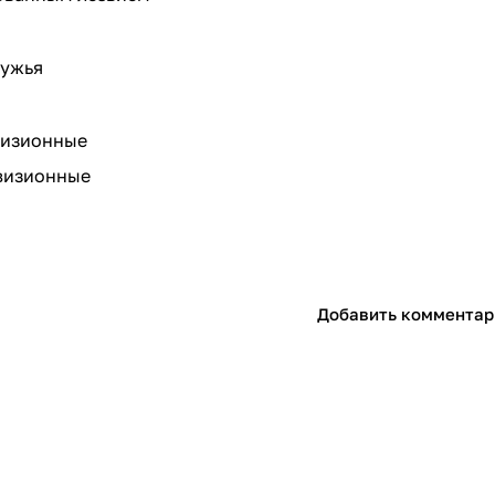
ружья
визионные
визионные
Добавить комментар