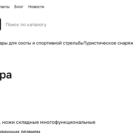
такты
Блог
Новости
ары для охоты и спортивной стрельбы
Туристическое снаря
ара
, ножи складные многофункциональные
ованным лезвием