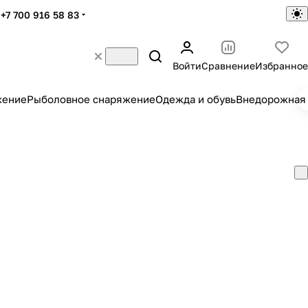
+7 700 916 58 83
Войти
Сравнение
Избранное
жение
Рыболовное снаряжение
Одежда и обувь
Внедорожная 