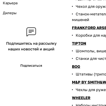
Карьера
Чехол для оруж
Дилеры
Станок-метател
мишеней
FRANKFORD ARS
Коробки для на
TIPTON
Подпишитесь на рассылку
наших новостей и акций
Шомполы, више
Станки для чис
Подписаться
BOG
Штативы (трип
M&P BY SMITH&
Чехлы для руже
WHEELER
Наборы инструм