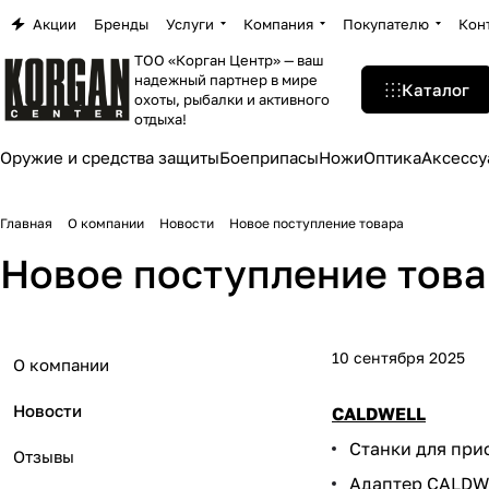
Акции
Бренды
Услуги
Компания
Покупателю
Кон
ТОО «Корган Центр» — ваш
надежный партнер в мире
Каталог
охоты, рыбалки и активного
отдыха!
Оружие и средства защиты
Боеприпасы
Ножи
Оптика
Аксессу
Главная
О компании
Новости
Новое поступление товара
Новое поступление тов
10 сентября 2025
О компании
Новости
CALDWELL
Станки для при
Отзывы
Адаптер CALDW