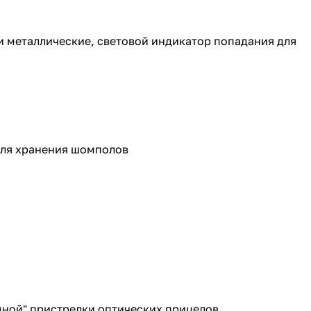
и металлические, световой индикатор попадания для
для хранения шомполов
одной" пристрелки оптических прицелов