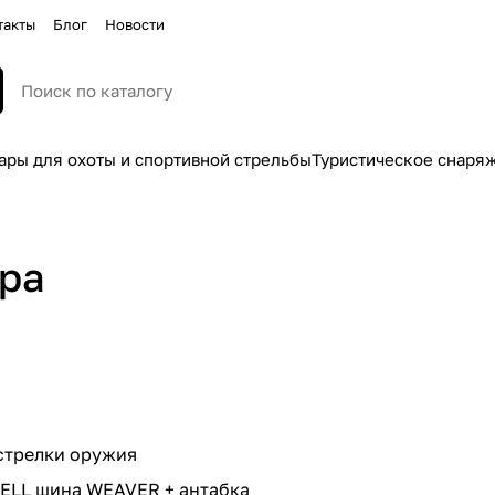
такты
Блог
Новости
ары для охоты и спортивной стрельбы
Туристическое снаря
ара
стрелки оружия
ELL шина WEAVER + антабка