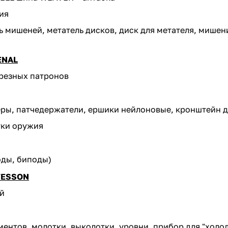
ия
ь мишеней, метатель дисков, диск для метателя, мишен
ENAL
резных патронов
ры, патчедержатели, ершики нейлоновые, кронштейн 
тки оружия
оды, биподы)
WESSON
й
ентов, молотки, выколотки, уровни
, прибор для "хол