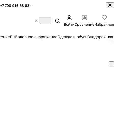
+7 700 916 58 83
Войти
Сравнение
Избранное
жение
Рыболовное снаряжение
Одежда и обувь
Внедорожная 