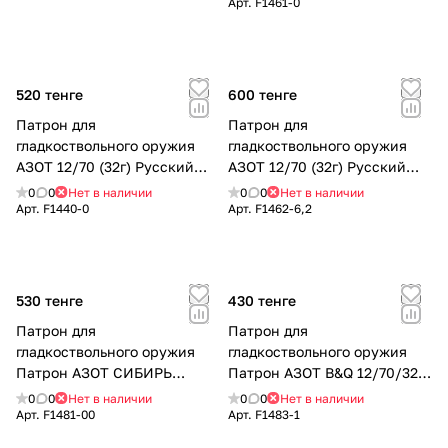
Арт.
F1461-0
520 тенге
600 тенге
Патрон для
Патрон для
гладкоствольного оружия
гладкоствольного оружия
АЗОТ 12/70 (32г) Русский
АЗОТ 12/70 (32г) Русский
Охотник №0 б/к Порох РФ
Охотник карт. 6,2
0
0
Нет в наличии
0
0
Нет в наличии
Арт.
F1440-0
Арт.
F1462-6,2
530 тенге
430 тенге
Патрон для
Патрон для
гладкоствольного оружия
гладкоствольного оружия
Патрон АЗОТ СИБИРЬ
Патрон АЗОТ B&Q 12/70/32
12/70/32 Б/К № 00 Порох ЕС
№ 1
0
0
Нет в наличии
0
0
Нет в наличии
Арт.
F1481-00
Арт.
F1483-1