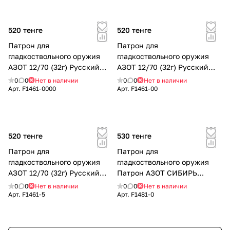
520 тенге
520 тенге
Патрон для
Патрон для
гладкоствольного оружия
гладкоствольного оружия
АЗОТ 12/70 (32г) Русский
АЗОТ 12/70 (32г) Русский
Охотник №0000 Порох РФ
Охотник №00 Порох РФ
0
0
Нет в наличии
0
0
Нет в наличии
Арт.
F1461-0000
Арт.
F1461-00
520 тенге
530 тенге
Патрон для
Патрон для
гладкоствольного оружия
гладкоствольного оружия
АЗОТ 12/70 (32г) Русский
Патрон АЗОТ СИБИРЬ
Охотник №5 Порох РФ
12/70/32 Б/К № 0 Порох ЕС
0
0
Нет в наличии
0
0
Нет в наличии
Арт.
F1461-5
Арт.
F1481-0