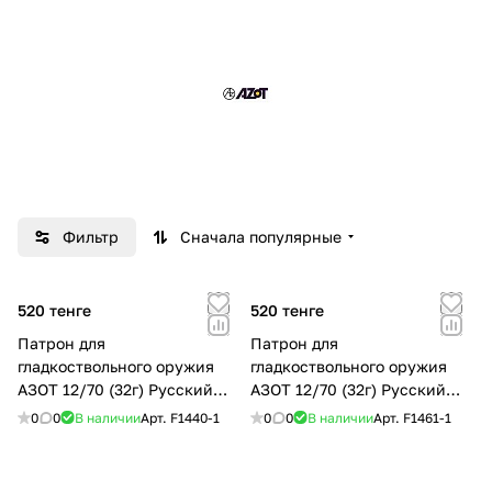
Фильтр
Сначала популярные
520 тенге
520 тенге
Патрон для
Патрон для
гладкоствольного оружия
гладкоствольного оружия
АЗОТ 12/70 (32г) Русский
АЗОТ 12/70 (32г) Русский
Охотник №1 б/к Порох РФ
Охотник №1 Порох РФ
0
0
В наличии
Арт.
F1440-1
0
0
В наличии
Арт.
F1461-1