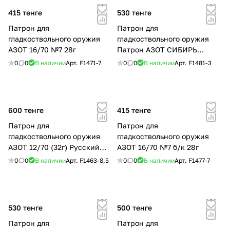
415 тенге
530 тенге
Патрон для
Патрон для
гладкоствольного оружия
гладкоствольного оружия
АЗОТ 16/70 №7 28г
Патрон АЗОТ СИБИРЬ
12/70/32 Б/К № 3 Порох ЕС
0
0
В наличии
Арт.
F1471-7
0
0
В наличии
Арт.
F1481-3
600 тенге
415 тенге
Патрон для
Патрон для
гладкоствольного оружия
гладкоствольного оружия
АЗОТ 12/70 (32г) Русский
АЗОТ 16/70 №7 б/к 28г
Охотник карт. 8,5 Порох РФ
0
0
В наличии
Арт.
F1463-8,5
0
0
В наличии
Арт.
F1477-7
530 тенге
500 тенге
Патрон для
Патрон для