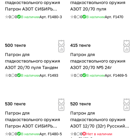
гладкоствольного оружия
гладкоствольного оружия
Патрон АЗОТ СИБИРЬ
АЗОТ 20/70 пуля
12/70/32 № 3 Порох ЕС
0
0
В наличии
Арт.
F1480-3
0
0
В наличии
Арт.
F1470
500 тенге
415 тенге
Патрон для
Патрон для
гладкоствольного оружия
гладкоствольного оружия
АЗОТ 20/70 пуля Тандем
АЗОТ 20/70 №5 24г
0
0
В наличии
Арт.
F1493
0
0
В наличии
Арт.
F1469-5
530 тенге
520 тенге
Патрон для
Патрон для
гладкоствольного оружия
гладкоствольного оружия
Патрон АЗОТ СИБИРЬ
АЗОТ 12/70 (32г) Русский
12/70/32 № 5 Порох ЕС
Охотник №0 Порох РФ
0
0
В наличии
Арт.
F1480-5
0
0
Нет в наличии