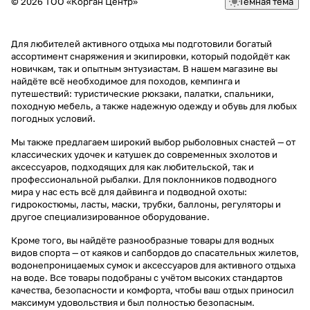
© 2026 ТОО «Корган Центр»
Темная тема
Для любителей активного отдыха мы подготовили богатый
ассортимент снаряжения и экипировки, который подойдёт как
новичкам, так и опытным энтузиастам. В нашем магазине вы
найдёте всё необходимое для походов, кемпинга и
путешествий: туристические рюкзаки, палатки, спальники,
походную мебель, а также надежную одежду и обувь для любых
погодных условий.
Мы также предлагаем широкий выбор рыболовных снастей — от
классических удочек и катушек до современных эхолотов и
аксессуаров, подходящих для как любительской, так и
профессиональной рыбалки. Для поклонников подводного
мира у нас есть всё для дайвинга и подводной охоты:
гидрокостюмы, ласты, маски, трубки, баллоны, регуляторы и
другое специализированное оборудование.
Кроме того, вы найдёте разнообразные товары для водных
видов спорта — от каяков и сапбордов до спасательных жилетов,
водонепроницаемых сумок и аксессуаров для активного отдыха
на воде. Все товары подобраны с учётом высоких стандартов
качества, безопасности и комфорта, чтобы ваш отдых приносил
максимум удовольствия и был полностью безопасным.