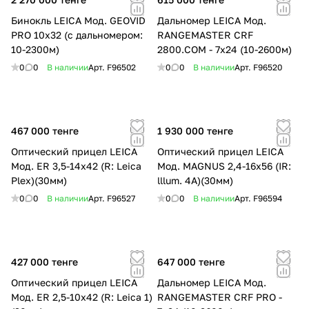
Бинокль LEICA Мод. GEOVID
Дальномер LEICA Мод.
PRO 10x32 (с дальномером:
RANGEMASTER CRF
10-2300м)
2800.COM - 7х24 (10-2600м)
0
0
В наличии
Арт.
F96502
0
0
В наличии
Арт.
F96520
467 000 тенге
1 930 000 тенге
Оптический прицел LEICA
Оптический прицел LEICA
Мод. ER 3,5-14x42 (R: Leica
Мод. MAGNUS 2,4-16x56 (IR:
Plex)(30мм)
lllum. 4A)(30мм)
0
0
В наличии
Арт.
F96527
0
0
В наличии
Арт.
F96594
427 000 тенге
647 000 тенге
Оптический прицел LEICA
Дальномер LEICA Мод.
Мод. ER 2,5-10x42 (R: Leica 1)
RANGEMASTER CRF PRO -