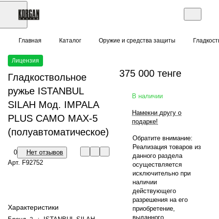
Главная
Каталог
Оружие и средства защиты
Гладкост
Лицензия
375 000 тенге
Гладкоствольное
ружье ISTANBUL
В наличии
SILAH Moд. IMPALA
Намекни другу о
PLUS CAMO MAX-5
подарке!
(полуавтоматическое)
Обратите внимание:
Реализация товаров из
0
Нет отзывов
данного раздела
Арт.
F92752
осуществляется
исключительно при
наличии
действующего
разрешения на его
Характеристики
приобретение,
выданного
?