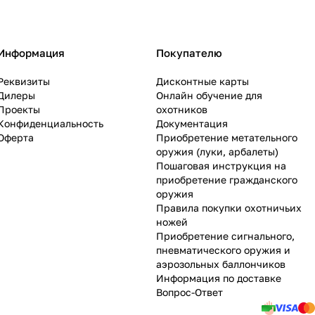
Информация
Покупателю
Реквизиты
Дисконтные карты
Дилеры
Онлайн обучение для
Проекты
охотников
Конфиденциальность
Документация
Оферта
Приобретение метательного
оружия (луки, арбалеты)
Пошаговая инструкция на
приобретение гражданского
оружия
Правила покупки охотничьих
ножей
Приобретение сигнального,
пневматического оружия и
аэрозольных баллончиков
Информация по доставке
Вопрос-Ответ