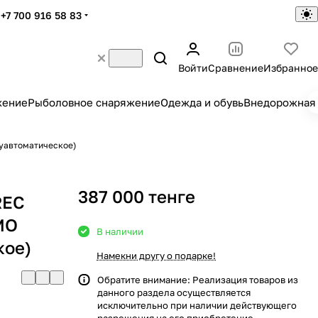
+7 700 916 58 83
Войти
Сравнение
Избранное
жение
Рыболовное снаряжение
Одежда и обувь
Внедорожная 
уавтоматическое)
387 000 тенге
REC
MO
В наличии
кое)
Намекни другу о подарке!
Обратите внимание: Реализация товаров из
данного раздела осуществляется
исключительно при наличии действующего