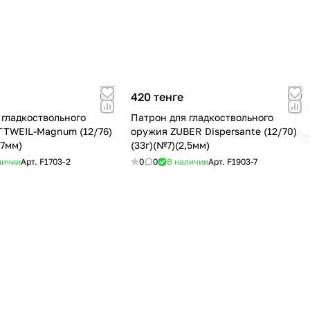
420 тенге
 гладкоствольного
Патрон для гладкоствольного
TWEIL-Magnum (12/76)
оружия ZUBER Dispersante (12/70)
,7мм)
(33г)(№7)(2,5мм)
личии
Арт.
F1703-2
0
0
В наличии
Арт.
F1903-7