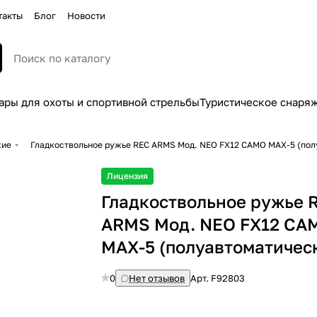
такты
Блог
Новости
ары для охоты и спортивной стрельбы
Туристическое снаря
жие
Гладкоствольное ружье REC ARMS Moд. NEO FX12 CAMO MAX-5 (пол
Лицензия
Гладкоствольное ружье 
ARMS Moд. NEO FX12 CA
MAX-5 (полуавтоматичес
0
Нет отзывов
Арт.
F92803