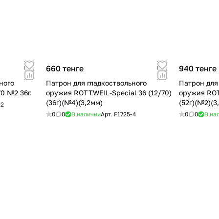
660 тенге
940 тенге
ного
Патрон для гладкоствольного
Патрон для
0 №2 36г.
оружия ROTTWEIL-Special 36 (12/70)
оружия ROT
(36г)(№4)(3,2мм)
(52г)(№2)(3
-2
0
0
В наличии
Арт.
F1725-4
0
0
В на