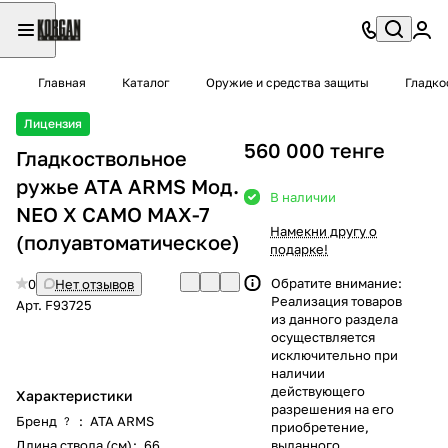
Главная
Каталог
Оружие и средства защиты
Гладко
Лицензия
560 000 тенге
Гладкоствольное
ружье ATA ARMS Moд.
В наличии
NEO X CAMO MAX-7
Намекни другу о
(полуавтоматическое)
подарке!
Обратите внимание:
0
Нет отзывов
Реализация товаров
Арт.
F93725
из данного раздела
осуществляется
исключительно при
наличии
действующего
Характеристики
разрешения на его
Бренд
:
ATA ARMS
?
приобретение,
Длина ствола (см)
:
66
выданного