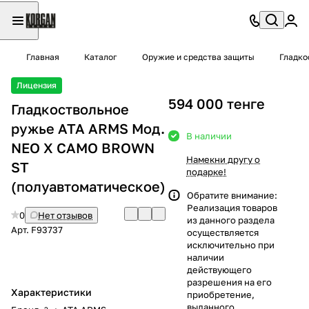
Главная
Каталог
Оружие и средства защиты
Гладко
Лицензия
594 000 тенге
Гладкоствольное
ружье ATA ARMS Moд.
В наличии
NEO X CAMO BROWN
Намекни другу о
ST
подарке!
(полуавтоматическое)
Обратите внимание:
Реализация товаров
0
Нет отзывов
из данного раздела
Арт.
F93737
осуществляется
исключительно при
наличии
действующего
разрешения на его
Характеристики
приобретение,
выданного