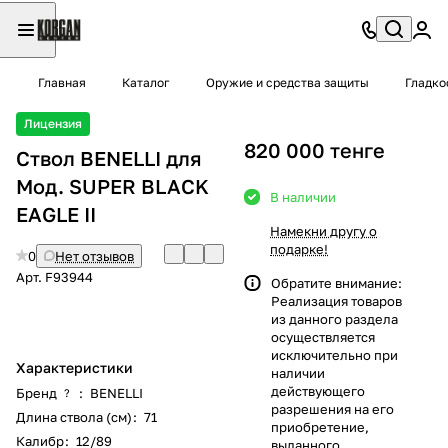
Главная
Каталог
Оружие и средства защиты
Гладко
Лицензия
820 000 тенге
Ствол BENELLI для
Moд. SUPER BLACK
В наличии
EAGLE II
Намекни другу о
подарке!
0
Нет отзывов
Арт.
F93944
Обратите внимание:
Реализация товаров
из данного раздела
осуществляется
исключительно при
Характеристики
наличии
действующего
Бренд
:
BENELLI
?
разрешения на его
Длина ствола (см)
:
71
приобретение,
Калибр
:
12/89
выданного