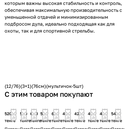
которым важны высокая стабильность и контроль,
обеспечивая максимальную производительность с
уменьшенной отдачей и минимизированным
подбросом дула, идеально подходящая как для
охоты, так и для спортивной стрельбы.
(12/76)(3+1)(76см)(мультичок-5шт)
С этим товаром покупают
520
590
600
530
610
410
420
415
445
545
тенге
тенге
тенге
тенге
тенге
тенге
тенге
тенге
тенге
тенге
Патрон
Патрон
Патрон
Патрон
Патрон
Патрон
Патрон
Патрон
Патрон
Патрон