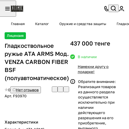
Главная
Каталог
Оружие и средства защиты
Гладко
Лицензия
437 000 тенге
Гладкоствольное
ружье ATA ARMS Moд.
В наличии
VENZA СARBON FIBER
Намекни другу о
BSF
подарке!
(полуавтоматическое)
Обратите внимание:
Реализация товаров
0
Нет отзывов
из данного раздела
Арт.
F93970
осуществляется
исключительно при
наличии
действующего
разрешения на его
Характеристики
приобретение,
выданного