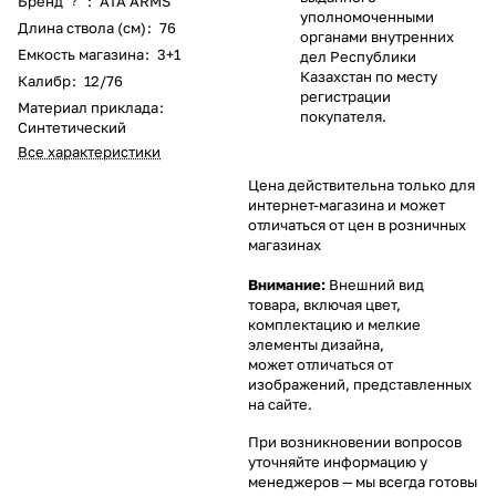
Бренд
:
ATA ARMS
?
уполномоченными
Длина ствола (см)
:
76
органами внутренних
Емкость магазина
:
3+1
дел Республики
Казахстан по месту
Калибр
:
12/76
регистрации
Материал приклада
:
покупателя.
Синтетический
Все характеристики
Цена действительна только для
интернет-магазина и может
отличаться от цен в розничных
магазинах
Внимание:
Внешний вид
товара, включая цвет,
комплектацию и мелкие
элементы дизайна,
может отличаться от
изображений, представленных
на сайте.
При возникновении вопросов
уточняйте информацию у
менеджеров
— мы всегда готовы