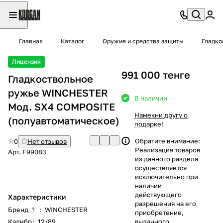
Главная
Каталог
Оружие и средства защиты
Гладко
Лицензия
991 000 тенге
Гладкоствольное
ружье WINCHESTER
В наличии
Moд. SX4 COMPOSITE
Намекни другу о
(полуавтоматическое)
подарке!
Обратите внимание:
0
Нет отзывов
Реализация товаров
Арт.
F99083
из данного раздела
осуществляется
исключительно при
наличии
действующего
Характеристики
разрешения на его
Бренд
:
WINCHESTER
?
приобретение,
Калибр
:
12/89
выданного