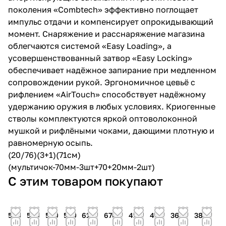
поколения «Combtech» эффективно поглощает
импульс отдачи и компенсирует опрокидывающий
момент. Снаряжение и расснаряжение магазина
облегчаются системой «Easy Loading», а
усовершенствованный затвор «Easy Locking»
обеспечивает надёжное запирание при медленном
сопровождении рукой. Эргономичное цевьё с
рифлением «AirTouch» способствует надёжному
удержанию оружия в любых условиях. Криогенные
стволы комплектуются яркой оптоволоконной
мушкой и рифлёными чоками, дающими плотную и
равномерную осыпь.
(20/76)(3+1)(71см)
(мультичок-70мм-3шт+70+20мм-2шт)
С этим товаром покупают
500
540
540
540
610
670
415
415
365
385