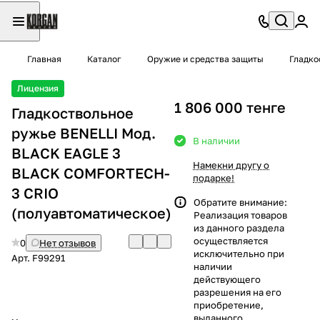
Главная
Каталог
Оружие и средства защиты
Гладко
Лицензия
1 806 000 тенге
Гладкоствольное
ружье BENELLI Moд.
В наличии
BLACK EAGLE 3
Намекни другу о
BLACK COMFORTECH-
подарке!
3 CRIO
Обратите внимание:
(полуавтоматическое)
Реализация товаров
из данного раздела
осуществляется
0
Нет отзывов
исключительно при
Арт.
F99291
наличии
действующего
разрешения на его
приобретение,
выданного