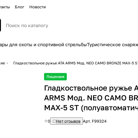
такты
Блог
Новости
ары для охоты и спортивной стрельбы
Туристическое снаря
жие
Гладкоствольное ружье ATA ARMS Moд. NEO CAMO BRONZE MAX-5 S
Лицензия
Гладкоствольное ружье 
ARMS Moд. NEO CAMO B
MAX-5 ST (полуавтомати
0
Нет отзывов
Арт.
F99324