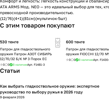
Комфорт и легкость: Легкость конструкции и сбаланси
ATA ARMS Мод. NEO — это идеальный выбор для тех, к
превосходной производительностью.
(12/76)(4+1)(81см)(мультичок-5шт)
С этим товаром покупают
530 тенге
600 тенге
Патрон для гладкоствольного
Патрон для гладкостволь
оружия Патрон АЗОТ СИБИРЬ
оружия FIOCCHI 12/70 
12/70/32 Б/К № 3 Порох ЕС
0
0
В наличии
Арт.
F1430
0
0
В наличии
Арт.
F1481-3
Статьи
Как выбрать гладкоствольное оружие: экспертное
Советы покупателям
руководство по выбору ружья в 2026 году
9 февраля 2026