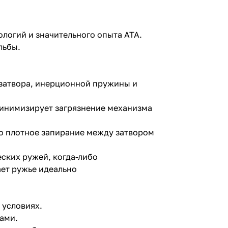
логий и значительного опыта ATA.
льбы.
 затвора, инерционной пружины и
 минимизирует загрязнение механизма
о плотное запирание между затвором
ских ружей, когда-либо
ает ружье идеально
 условиях.
ами.