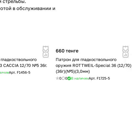
и стрельбы.
тотой в обслуживании и
660 тенге
 гладкоствольного
Патрон для гладкоствольного
3 CACCIA 12/70 №5 36г.
оружия ROTTWEIL-Special 36 (12/70)
(36г)(№5)(3,0мм)
личии
Арт.
F1456-5
0
0
В наличии
Арт.
F1725-5