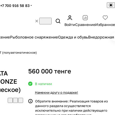
+7 700 916 58 83
Войти
Сравнение
Избранное
жение
Рыболовное снаряжение
Одежда и обувь
Внедорожная 
T (полуавтоматическое)
560 000 тенге
ATA
RONZE
В наличии
ческое)
Намекни другу о подарке!
Обратите внимание: Реализация товаров из
данного раздела осуществляется
исключительно при наличии действующего