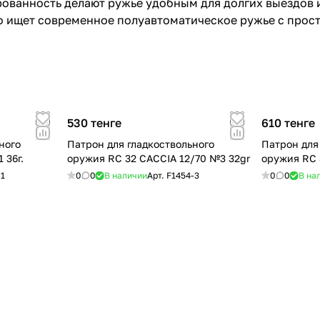
рованность делают ружье удобным для долгих выездов 
то ищет современное полуавтоматическое ружье с прос
530 тенге
610 тенге
ного
Патрон для гладкоствольного
Патрон для
№1 36г.
оружия RC 32 CACCIA 12/70 №3 32gr
оружия RC 
-1
0
0
В наличии
Арт.
F1454-3
0
0
В на