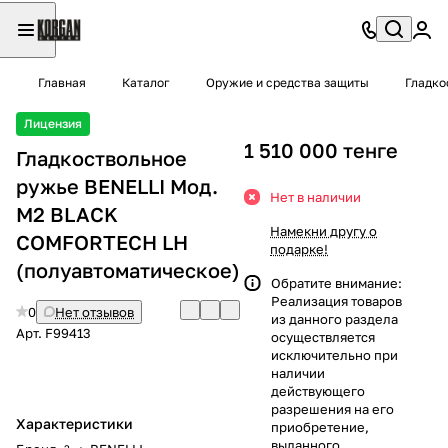
Главная
Каталог
Оружие и средства защиты
Гладко
Лицензия
1 510 000 тенге
Гладкоствольное
ружье BENELLI Moд.
Нет в наличии
М2 BLACK
Намекни другу о
COMFORTECH LH
подарке!
(полуавтоматическое)
Обратите внимание:
Реализация товаров
0
Нет отзывов
из данного раздела
Арт.
F99413
осуществляется
исключительно при
наличии
действующего
разрешения на его
Характеристики
приобретение,
выданного