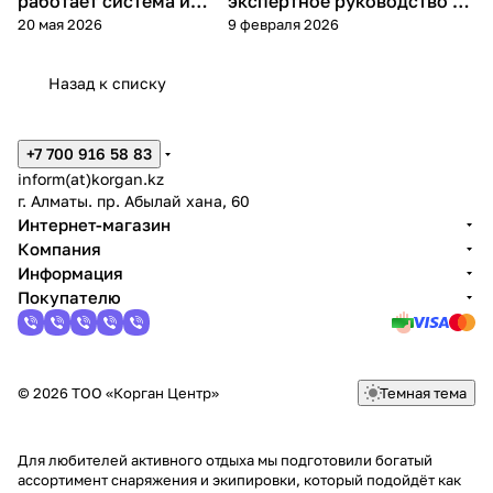
работает система и
экспертное руководство по
20 мая 2026
9 февраля 2026
стоит ли
выбору ружья в 2026 году
переплачивать?
Назад к списку
+7 700 916 58 83
inform(at)korgan.kz
г. Алматы. пр. Абылай хана, 60
Интернет-магазин
Компания
Информация
Покупателю
© 2026 ТОО «Корган Центр»
Темная тема
Для любителей активного отдыха мы подготовили богатый
ассортимент снаряжения и экипировки, который подойдёт как