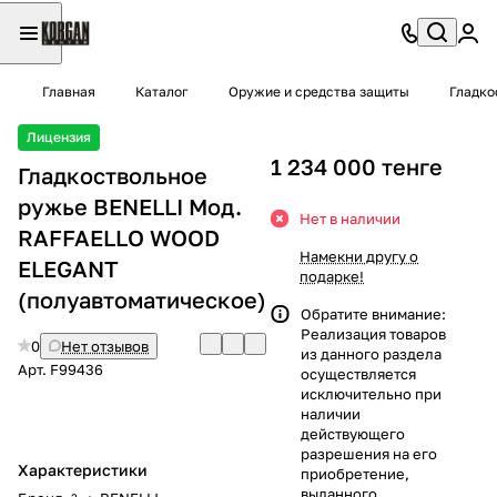
Главная
Каталог
Оружие и средства защиты
Гладко
Лицензия
1 234 000 тенге
Гладкоствольное
ружье BENELLI Мод.
Нет в наличии
RAFFAELLO WOOD
Намекни другу о
ELEGANT
подарке!
(полуавтоматическое)
Обратите внимание:
Реализация товаров
0
Нет отзывов
из данного раздела
Арт.
F99436
осуществляется
исключительно при
наличии
действующего
разрешения на его
Характеристики
приобретение,
выданного