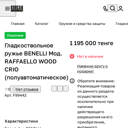
Главная
Каталог
Оружие и средства защиты
Гладко
Лицензия
1 195 000 тенге
Гладкоствольное
ружье BENELLI Moд.
Нет в наличии
RAFFAELLO WOOD
Намекни другу о
CRIO
подарке!
(полуавтоматическое)
Обратите внимание:
Реализация товаров
0
Нет отзывов
из данного раздела
Арт.
F99442
осуществляется
исключительно при
наличии
действующего
разрешения на его
Характеристики
приобретение,
выданного