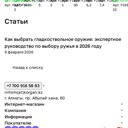
В наличии
В наличии
Арт.
F1701-
Арт.
F1929-
Арт.
F1929-
Арт.
F1929-
Арт.
F1930-
Арт.
F1931-
Арт.
F1932-
В нал
20/70
20
Waidmann
(20/70)
(20/70)
(20/70)
Zero
Zero
Pallettoni
Palla
Арт.
F1470
Арт.
F1486-
4
5
2
1
00
6,2
7,4
Арт.
F19
пуля
T3
(20/70)
(26г)
(26г)
(26г)
(20/70)
(20/70)
(20/70)
(20/70)
2
10
20/70
(28г)
(№5)
(№2)
(№1)
(24г)
(24г)
(22г)
(22г)
№2
(№4)
(3,0мм)
(3,75мм)
(4,0мм)
(№00)
(6,2мм
(7,4мм
Статьи
28г.
(3,2мм)
(4,5мм)
x
x 9шт)
27шт)
Как выбрать гладкоствольное оружие: экспертное
Советы покупателям
руководство по выбору ружья в 2026 году
9 февраля 2026
Назад к списку
+7 700 916 58 83
inform(at)korgan.kz
г. Алматы. пр. Абылай хана, 60
Интернет-магазин
Компания
Информация
Покупателю