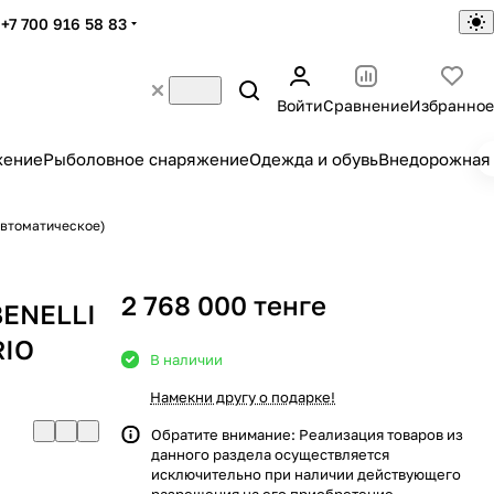
+7 700 916 58 83
Войти
Сравнение
Избранное
жение
Рыболовное снаряжение
Одежда и обувь
Внедорожная 
автоматическое)
2 768 000 тенге
BENELLI
RIO
В наличии
Намекни другу о подарке!
Обратите внимание: Реализация товаров из
данного раздела осуществляется
исключительно при наличии действующего