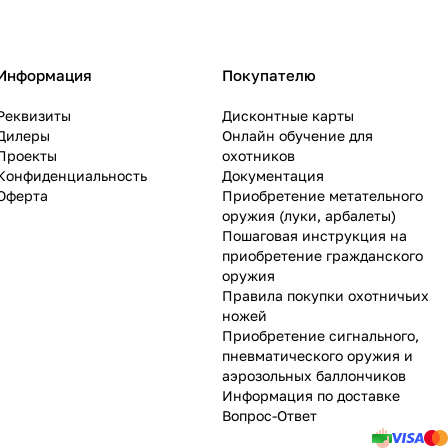
Информация
Покупателю
Реквизиты
Дисконтные карты
Дилеры
Онлайн обучение для
Проекты
охотников
Конфиденциальность
Документация
Оферта
Приобретение метательного
оружия (луки, арбалеты)
Пошаговая инструкция на
приобретение гражданского
оружия
Правила покупки охотничьих
ножей
Приобретение сигнального,
пневматического оружия и
аэрозольных баллончиков
Информация по доставке
Вопрос-Ответ