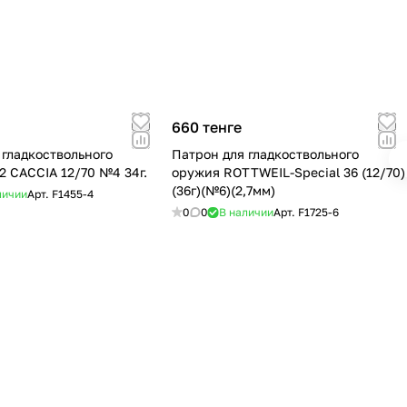
660 тенге
 гладкоствольного
Патрон для гладкоствольного
2 CACCIA 12/70 №4 34г.
оружия ROTTWEIL-Special 36 (12/70)
(36г)(№6)(2,7мм)
личии
Арт.
F1455-4
0
0
В наличии
Арт.
F1725-6