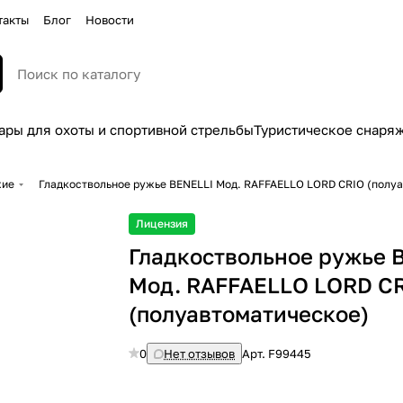
такты
Блог
Новости
ары для охоты и спортивной стрельбы
Туристическое снаря
жие
Гладкоствольное ружье BENELLI Мод. RAFFAELLO LORD CRIO (полу
Лицензия
Гладкоствольное ружье 
Мод. RAFFAELLO LORD C
(полуавтоматическое)
0
Нет отзывов
Арт.
F99445