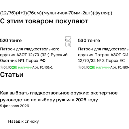
(12/76)(4+1)(76см)(мультичок-70мм-2шт)(футляр)
С этим товаром покупают
520 тенге
530 тенге
Патрон для гладкоствольного
Патрон для гладкостволь
оружия АЗОТ 12/70 (32г) Русский
оружия Патрон АЗОТ С
Охотник №1 Порох РФ
12/70/32 № 3 Порох ЕС
0
0
В наличии
Арт.
F1461-1
0
0
В наличии
Арт.
F1480
Статьи
Как выбрать гладкоствольное оружие: экспертное
Советы покупателям
руководство по выбору ружья в 2026 году
9 февраля 2026
Назад к списку