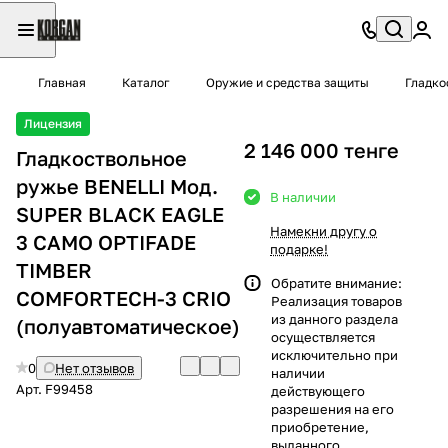
Главная
Каталог
Оружие и средства защиты
Гладко
Лицензия
2 146 000 тенге
Гладкоствольное
ружье BENELLI Moд.
В наличии
SUPER BLACK EAGLE
Намекни другу о
3 CAMO OPTIFADE
подарке!
TIMBER
Обратите внимание:
COMFORTECH-3 CRIO
Реализация товаров
из данного раздела
(полуавтоматическое)
осуществляется
исключительно при
0
Нет отзывов
наличии
Арт.
F99458
действующего
разрешения на его
приобретение,
выданного