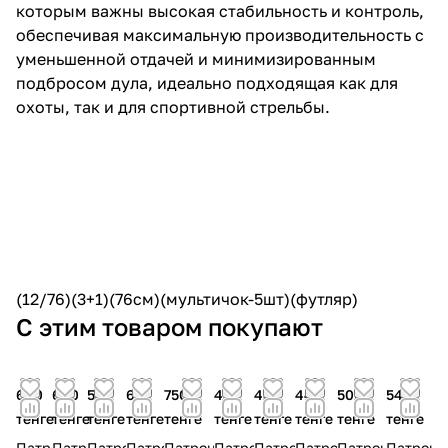
которым важны высокая стабильность и контроль,
обеспечивая максимальную производительность с
уменьшенной отдачей и минимизированным
подбросом дула, идеально подходящая как для
охоты, так и для спортивной стрельбы.
(12/76)(3+1)(76см)(мультичок-5шт)(футляр)
С этим товаром покупают
600
600
530
610
750
415
430
445
500
545
тенге
тенге
тенге
тенге
тенге
тенге
тенге
тенге
тенге
тенге
Патрон
Патрон
Патрон
Патрон
Патрон
Патрон
Патрон
Патрон
Патрон
Патрон