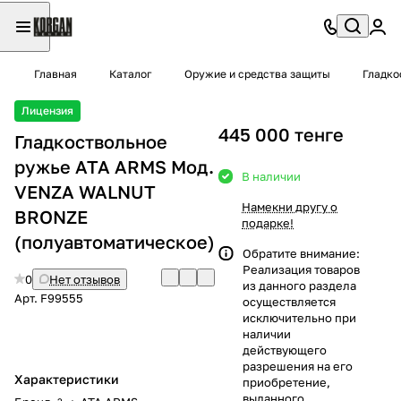
Главная
Каталог
Оружие и средства защиты
Гладко
Лицензия
445 000 тенге
Гладкоствольное
ружье ATA ARMS Moд.
В наличии
VENZA WALNUT
Намекни другу о
BRONZE
подарке!
(полуавтоматическое)
Обратите внимание:
Реализация товаров
0
Нет отзывов
из данного раздела
Арт.
F99555
осуществляется
исключительно при
наличии
действующего
разрешения на его
Характеристики
приобретение,
выданного