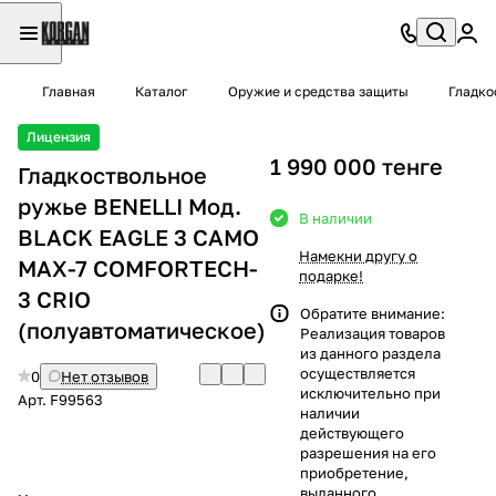
Главная
Каталог
Оружие и средства защиты
Гладко
Лицензия
1 990 000 тенге
Гладкоствольное
ружье BENELLI Moд.
В наличии
BLACK EAGLE 3 CAMO
Намекни другу о
MAX-7 COMFORTECH-
подарке!
3 CRIO
Обратите внимание:
(полуавтоматическое)
Реализация товаров
из данного раздела
осуществляется
0
Нет отзывов
исключительно при
Арт.
F99563
наличии
действующего
разрешения на его
приобретение,
выданного