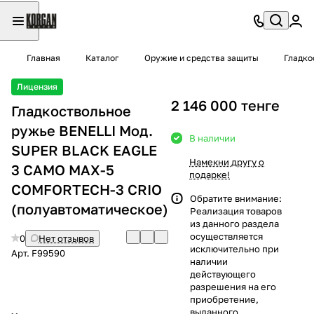
Главная
Каталог
Оружие и средства защиты
Гладко
Лицензия
2 146 000 тенге
Гладкоствольное
ружье BENELLI Moд.
В наличии
SUPER BLACK EAGLE
Намекни другу о
3 CAMO MAX-5
подарке!
COMFORTECH-3 CRIO
Обратите внимание:
(полуавтоматическое)
Реализация товаров
из данного раздела
осуществляется
0
Нет отзывов
исключительно при
Арт.
F99590
наличии
действующего
разрешения на его
приобретение,
выданного