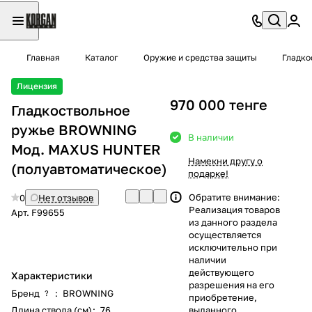
Главная
Каталог
Оружие и средства защиты
Гладко
Лицензия
970 000 тенге
Гладкоствольное
ружье BROWNING
В наличии
Мод. MAXUS HUNTER
Намекни другу о
(полуавтоматическое)
подарке!
Обратите внимание:
0
Нет отзывов
Реализация товаров
Арт.
F99655
из данного раздела
осуществляется
исключительно при
наличии
действующего
Характеристики
разрешения на его
Бренд
:
BROWNING
?
приобретение,
Длина ствола (см)
:
76
выданного