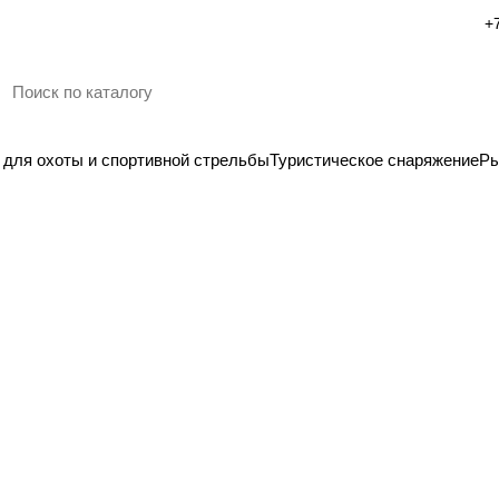
такты
Блог
Новости
ары для охоты и спортивной стрельбы
Туристическое снаря
жие
Гладкоствольное ружье BERETTA Moд. BELLMONTE 1 WOOD (полуав
Лицензия
Гладкоствольное ружье
BERETTA Moд. BELLMONT
WOOD (полуавтоматичес
0
Нет отзывов
Арт.
F99669