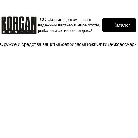
Акции
Бренды
Услуги
Компания
Покупателю
Кон
ТОО «Корган Центр» — ваш
надежный партнер в мире
Каталог
охоты, рыбалки и активного
отдыха!
Оружие и средства защиты
Боеприпасы
Ножи
Оптика
Аксессу
Главная
Каталог
Оружие и средства защиты
Гладкоствольное ору