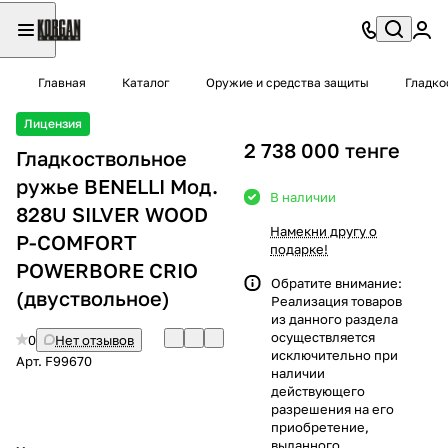
Главная
Каталог
Оружие и средства защиты
Гладко
Лицензия
2 738 000 тенге
Гладкоствольное
ружье BENELLI Мод.
В наличии
828U SILVER WOOD
Намекни другу о
P-COMFORT
подарке!
POWERBORE CRIO
Обратите внимание:
(двуствольное)
Реализация товаров
из данного раздела
осуществляется
0
Нет отзывов
исключительно при
Арт.
F99670
наличии
действующего
разрешения на его
приобретение,
выданного