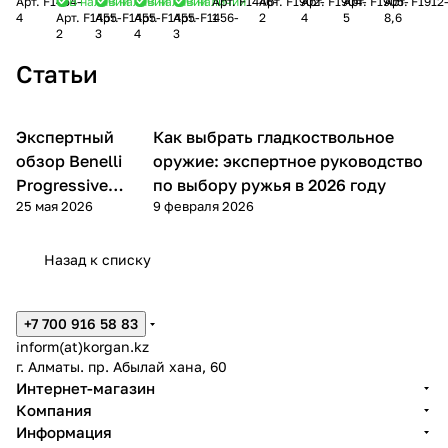
Арт.
F1454-
В наличии
В наличии
В наличии
В наличии
Арт.
F1446-
Арт.
F1902-
Арт.
F1904-
Арт.
F1905-
Арт.
F1912
CACCIA
CACCIA
CACCIA
CACCIA
CACCIA
SB
(12/70)
(12/70)
(12/70)
Palletton
4
Арт.
F1455-
Арт.
F1455-
Арт.
F1455-
Арт.
F1456-
1
2
4
5
8,6
12/70
12/70
12/70
12/70
12/70
CORONA
(32г)
(34г)
(36г)
(12/70)
2
3
4
3
№4
№2
№3
№4
№3
(12/70)
(№2)
(№4)
(№5)
(34г)
32gr
34г.
34г.
34г.
36г.
(32г)
(3,75мм)
(3,25мм)
(3,0мм)
(8,6мм
Статьи
(№1)
x 9шт)
(4,0мм)
Экспертный
Как выбрать гладкоствольное
Benelli
Советы покупателям
обзор Benelli
оружие: экспертное руководство
Progressive
по выбору ружья в 2026 году
25 мая 2026
9 февраля 2026
Comfort
Назад к списку
+7 700 916 58 83
inform(at)korgan.kz
г. Алматы. пр. Абылай хана, 60
Интернет-магазин
Компания
Информация