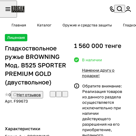
Главная
Каталог
Оружие и средства защиты
Гладко
Лицензия
1 560 000 тенге
Гладкоствольное
ружье BROWNING
В наличии
Moд. B525 SPORTER
Намекни другу о
PREMIUM GOLD
подарке!
(двуствольное)
Обратите внимание:
Реализация товаров
0
Нет отзывов
из данного раздела
Арт.
F99673
осуществляется
исключительно при
наличии
действующего
разрешения на его
Характеристики
приобретение,
выданного